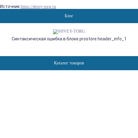
Источник
https://shvey-torg.ru
Блог
Синтаксическая ошибка в блоке prostore.header_info_1
Каталог товаров
BAOYU GT-900D-5, УЛЬТРА
ВЫСОКОСКОРОСТНОЙ
ПЯТИНИТОЧНЫЙ
ПРОМЫШЛЕННЫЙ ОВЕРЛОК
С ЭНЕРГОЭФФЕКТИВНЫМ
ВСТРОЕННЫМ
СЕРВОМОТОРОМ И LED-