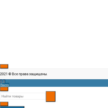
швов
Встроенное
Лампа накаливания
освещение
Регулировка
Ручная
натяжения нити
Нитевдеватель
Есть
Гарантия
1 года
Максимальная
1100
скорость, об/мин
Реверс
Есть
Рассказать друзьям!
2021 © Все права защищены.
0
0
Вверх