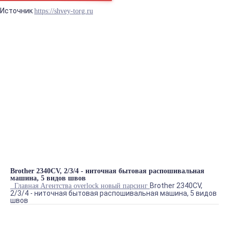
Источник
https://shvey-torg.ru
Синтаксическая ошибка в блоке prostore.header_info_1
БРЕНДЫ
ГЛАДИЛЬНОЕ ОБОРУДОВАНИЕ
ДВИГАТЕЛИ
ЗАПЧАСТИ
ПРЕССА
РАСКРОЙНОЕ ОБОРУДОВАНИЕ
ШВЕЙНОЕ ОБОРУДОВАНИЕ
Теги
Brother 2340CV, 2/3/4 - ниточная бытовая распошивальная
машина, 5 видов швов
Brother 2340CV,
Главная
Агентства
overlock
новый парсинг
2/3/4 - ниточная бытовая распошивальная машина, 5 видов
швов