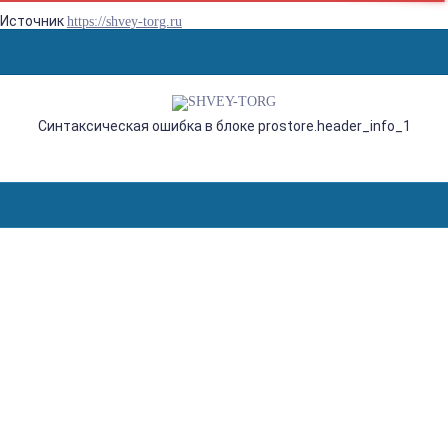
Источник
https://shvey-torg.ru
Синтаксическая ошибка в блоке prostore.header_info_1
JANOME ME 1221 (18W),
ШВЕЙНАЯ МАШИНА С
ГОРИЗОНТАЛЬНЫМ
ЧЕЛНОКОМ И
АВТОМАТИЧЕСКОЙ ПЕТЛЕЙ,
18 СТРОЧЕК С ПЛАВНОЙ
РЕГУЛИРОВКОЙ ДЛИНЫ