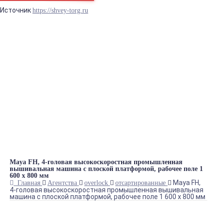
Источник
https://shvey-torg.ru
Синтаксическая ошибка в блоке prostore.header_info_1
БРЕНДЫ
ГЛАДИЛЬНОЕ ОБОРУДОВАНИЕ
ДВИГАТЕЛИ
ЗАПЧАСТИ
ПРЕССА
РАСКРОЙНОЕ ОБОРУДОВАНИЕ
ШВЕЙНОЕ ОБОРУДОВАНИЕ
Теги
Maya FH, 4-головая высокоскоростная промышленная
вышивальная машина с плоской платформой, рабочее поле 1
600 х 800 мм
Maya FH,
Главная
Агентства
overlock
отсартированные
4-головая высокоскоростная промышленная вышивальная
машина с плоской платформой, рабочее поле 1 600 х 800 мм