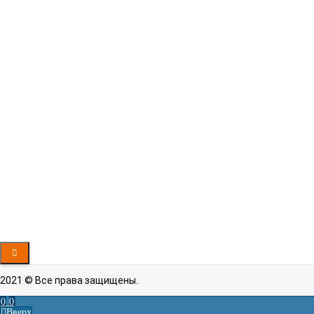
Система обрезки
Мотор или Эксцентрик
нити
Комплектация
Вышивальная машина, панель управления,
станина, бордюрная рама, программное
обеспечение для создания
Шпульный
Японский
колпачок
Макс. длина
0.1 мм – 12.8 мм
стежка
Возможность
Есть
захода на
соседнюю
голову
Объем памяти
100 миллионов стежков
Рассказать друзьям!
2021 © Все права защищены.
0
0
Вверх