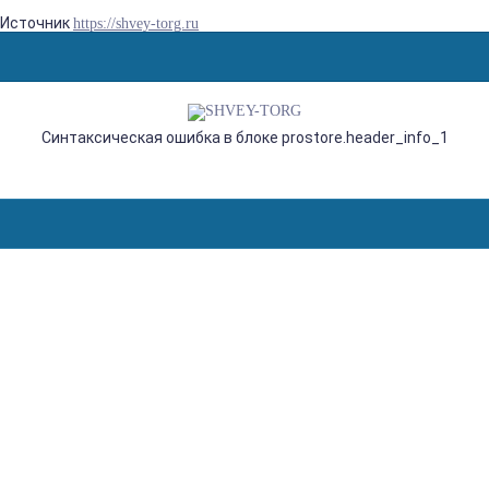
Источник
https://shvey-torg.ru
Синтаксическая ошибка в блоке prostore.header_info_1
MINERVA M819B, ШВЕЙНАЯ
МАШИНА С ВЕРТИКАЛЬНЫМ
ЧЕЛНОКОМ И
ПОЛУАВТОМАТИЧЕСКОЙ
ПЕТЛЕЙ, 19 СТРОЧЕК С
ПЛАВНОЙ РЕГУЛИРОВКОЙ
ДЛИНЫ СТЕЖКА