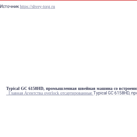
Источник
https://shvey-torg.ru
Синтаксическая ошиб
prostore.header_info
Typical GC 6158HD, промышленная швейная машина со встроенн
Typical GC 6158HD, 
Главная
Агентства
overlock
отсартированные
ХАРАКТЕРИСТИКИ