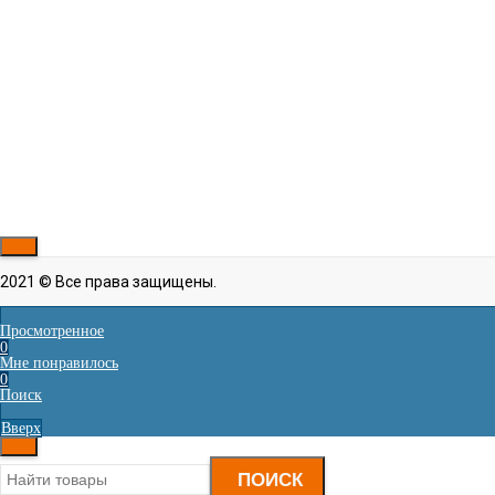
Габариты
63 × 25.7 × 57 см
Ход игловодителя
35 мм
Панель управления
Физические кнопки и LC
Вылет рукава
260 × 130 мм
Подкатегория
Одноигольные
Максимальная скорость шитья, ст/мин
3500
Встроенная LED подсветка
Есть
Рассказать друзьям!
2021 © Все права защищены.
Просмотренное
0
Мне понравилось
0
Поиск
Вверх
ПОИСК