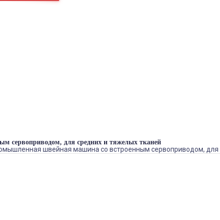
ка в блоке
_1
БРЕНДЫ
ГЛАДИЛЬНОЕ ОБОРУДОВАНИЕ
ДВИГАТЕЛИ
ЗАПЧАСТИ
ПРЕССА
РАСКРОЙНОЕ ОБОРУДОВАНИЕ
ШВЕЙНОЕ ОБОРУДОВАНИЕ
Теги
ым сервоприводом, для средних и тяжелых тканей
промышленная швейная машина со встроенным сервоприводом, для 