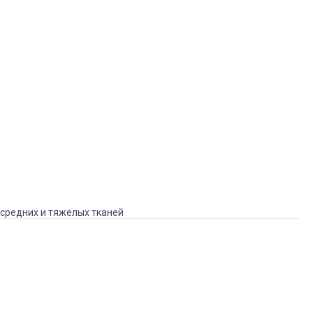
средних и тяжелых тканей
Typical GC 6158HD, промышленная швейная машина со
встроенным сервоприводом, для средних и тяжелых тканей
Артикул: GC6158HD
В наличии