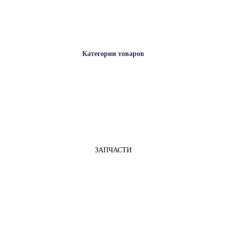
Категории товаров
Baoyu GT-282-D4, промышленная швейная машина со встроенным
энергоэффективным сервоприводом, для легких и средних тканей
35 000
Р
36 000
Р
КУПИТЬ
ХИТ!
ЗАПЧАСТИ