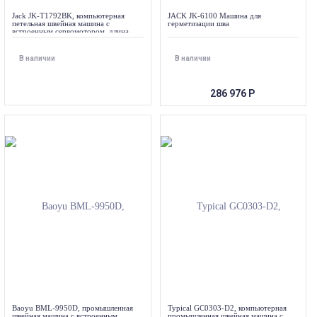
Jack JK-T1792BK, компьютерная
JACK JK-6100 Машина для
петельная швейная машина с
герметизации шва
встроенным сервомотором, длина
петли до 120 мм, для трикотажа
В наличии
В наличии
286 976
Р
Baoyu BML-9950D, промышленная
Typical GC0303-D2, компьютерная
швейная машина с встроенным
промышленная швейная машина с