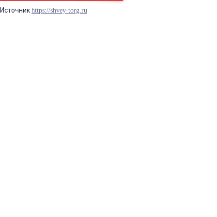
Источник
https://shvey-torg.ru
Синтаксическая ошибка в блоке prostore.header_info_1
БРЕНДЫ
ГЛАДИЛЬНОЕ ОБОРУДОВАНИЕ
ДВИГАТЕЛИ
ЗАПЧАСТИ
ПРЕССА
РАСКРОЙНОЕ ОБОРУДОВАНИЕ
ШВЕЙНОЕ ОБОРУДОВАНИЕ
Теги
СКИДКА -3%