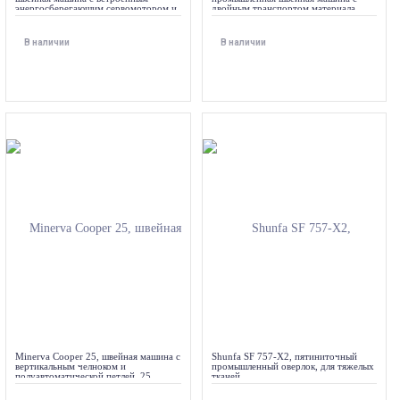
энергосберегающим сервомотором и
двойным транспортом материала
устройством обрезки края материала
В наличии
В наличии
Minerva Cooper 25, швейная машина с
Shunfa SF 757-X2, пятиниточный
вертикальным челноком и
промышленный оверлок, для тяжелых
полуавтоматической петлей, 25
тканей
строчек с плавной регулировкой
длина стежка и ширины зигзага