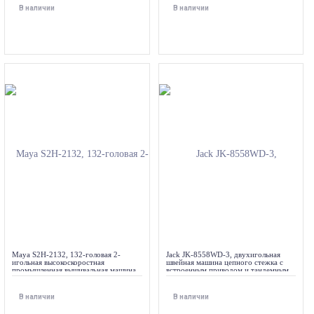
В наличии
В наличии
Maya S2H-2132, 132-головая 2-
Jack JK-8558WD-3, двухигольная
игольная высокоскоростная
швейная машина цепного стежка с
промышленная вышивальная машина
встроенным приводом и тандемным
шиффли, рабочее поле 7 785 х 1 530
расположением игл, для средних
мм
тканей
В наличии
В наличии