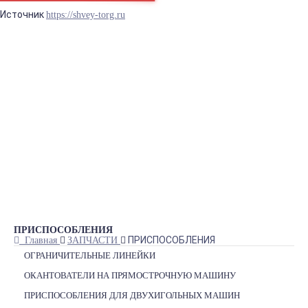
Источник
https://shvey-torg.ru
Синтаксическая ошибка в блоке prostore.header_info_1
БРЕНДЫ
ГЛАДИЛЬНОЕ ОБОРУДОВАНИЕ
ДВИГАТЕЛИ
ЗАПЧАСТИ
ПРЕССА
РАСКРОЙНОЕ ОБОРУДОВАНИЕ
ШВЕЙНОЕ ОБОРУДОВАНИЕ
Теги
ПРИСПОСОБЛЕНИЯ
ПРИСПОСОБЛЕНИЯ
Главная
ЗАПЧАСТИ
ОГРАНИЧИТЕЛЬНЫЕ ЛИНЕЙКИ
ОКАНТОВАТЕЛИ НА ПРЯМОСТРОЧНУЮ МАШИНУ
ПРИСПОСОБЛЕНИЯ ДЛЯ ДВУХИГОЛЬНЫХ МАШИН