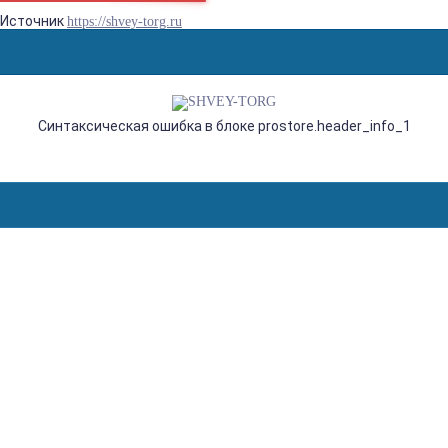
Источник
https://shvey-torg.ru
Синтаксическая ошибка в блоке prostore.header_info_1
BROTHER BAS-311HN,
КОМПЬЮТЕРНЫЙ АВТОМАТ
ШАБЛОННОГО ШИТЬЯ ДЛЯ
ПРИШИВАНИЯ ЭТИКЕТОК,
РАБОЧЕЕ ПОЛЕ 150 Х 100 ММ
Главная
Агентства
overlock
отсартированные
Brother BAS-311HN, компьютерный автомат шаблонного