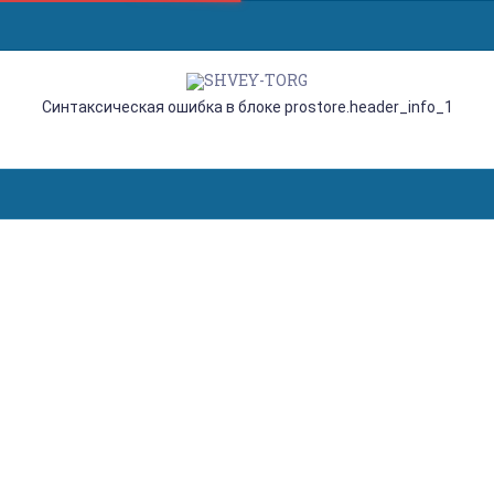
Синтаксическая ошибка в блоке prostore.header_info_1
BROTHER INNOV-IS 850E,
ВЫШИВАЛЬНАЯ МАШИНА С
ФУНКЦИЕЙ ОБРЕЗКИ
ПЕРЕХОДНЫХ СТЕЖКОВ И
ЦВЕТНЫМ СЕНСОРНЫМ LCD
ДИСПЛЕЕМ, ПОЛЕ
ВЫШИВКИ 260 Х 160 ММ
Главная
Агентства
overlock