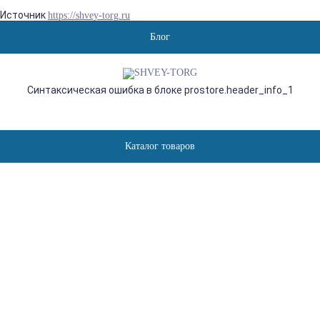
Источник
https://shvey-torg.ru
Блог
Синтаксическая ошибка в блоке prostore.header_info_1
Каталог товаров
GROZ-BECKERT DBX1 SES,
ТРИКОТАЖНЫЕ ИГЛЫ ДЛЯ
ШВЕЙНЫХ МАШИН
ЧЕЛНОЧНОГО СТЕЖКА ДЛЯ
ЛЕГКИХ ТКАНЕЙ
Главная
Агентства
overlock
отсартированные
Groz-Beckert DBx1 SES, трикотажные иглы для швейных