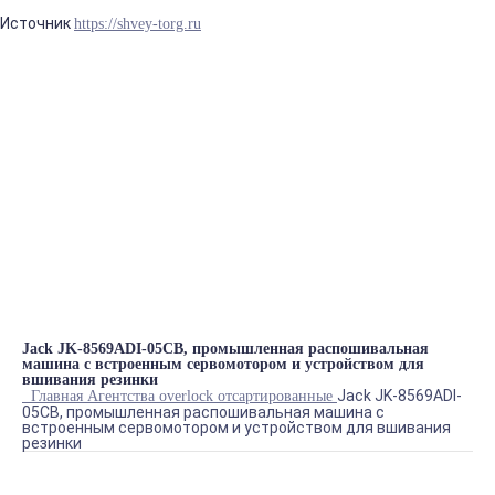
Источник
https://shvey-torg.ru
Блог
ТЕКСТИЛЬ-БЛОГ
Синтаксическая ошибка в блоке prostore.header_info_1
Каталог товаров
БРЕНДЫ
ГЛАДИЛЬНОЕ ОБОРУДОВАНИЕ
ДВИГАТЕЛИ
ЗАПЧАСТИ
ПРЕССА
РАСКРОЙНОЕ ОБОРУДОВАНИЕ
ШВЕЙНОЕ ОБОРУДОВАНИЕ
Теги
Jack JK-8569ADI-05CB, промышленная распошивальная
машина с встроенным сервомотором и устройством для
вшивания резинки
Jack JK-8569ADI-
Главная
Агентства
overlock
отсартированные
05CB, промышленная распошивальная машина с
встроенным сервомотором и устройством для вшивания
резинки