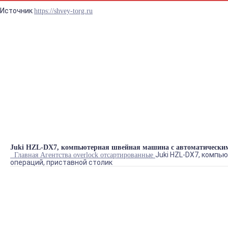
Источник
https://shvey-torg.ru
Синтаксическая ошиб
prostore.header_info
Juki HZL-DX7, компьютерная швейная машина с автоматическим 
Juki HZL-DX7, компь
Главная
Агентства
overlock
отсартированные
операций, приставной столик