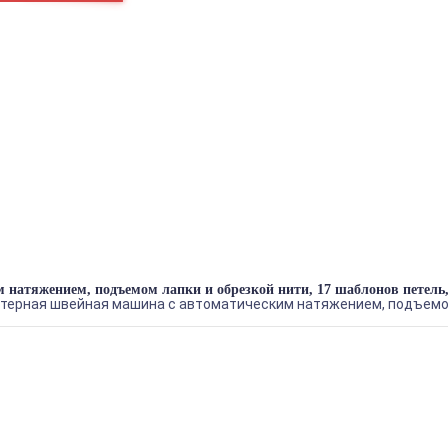
ка в блоке
_1
БРЕНДЫ
ГЛАДИЛЬНОЕ ОБОРУДОВАНИЕ
ДВИГАТЕЛИ
ЗАПЧАСТИ
ПРЕССА
РАСКРОЙНОЕ ОБОРУДОВАНИЕ
ШВЕЙНОЕ ОБОРУДОВАНИЕ
Теги
натяжением, подъемом лапки и обрезкой нити, 17 шаблонов петель,
ютерная швейная машина с автоматическим натяжением, подъемом