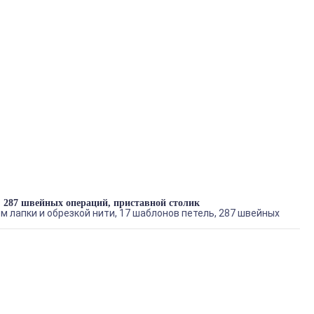
 287 швейных операций, приставной столик
 лапки и обрезкой нити, 17 шаблонов петель, 287 швейных
Juki HZL-DX7, компьютерная швейная машина с
автоматическим натяжением, подъемом лапки и обрезкой нити,
17 шаблонов петель, 287 швейных операций, приставной столик
Артикул: HZL-DX7
В наличии