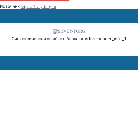
Источник
https://shvey-torg.ru
Синтаксическая ошибка в блоке prostore.header_info_1
KHSEW KHF10, ВРЕЗНОЙ
ОКАНТОВАТЕЛЬ В 4
СЛОЖЕНИЯ, ДЛЯ
ПРЯМОСТРОЧНЫХ ШВЕЙНЫХ
МАШИН С НИЖНИМ
ПРОДВИЖЕНИЕМ
Главная
Агентства
overlock
отсартированные