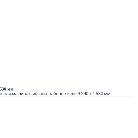
 530 мм
ьная машина шиффли, рабочее поле 9 240 х 1 530 мм
Maya SH-456, 56-головая 4-игольная ультра высокоскоростная
промышленная вышивальная машина шиффли, рабочее поле 9
240 х 1 530 мм
Артикул: SH-456
В наличии