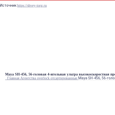
Источник
https://shvey-torg.ru
Синтаксическая ошиб
prostore.header_info
Maya SH-456, 56-головая 4-игольная ультра высокоскоростная 
Maya SH-456, 56-гол
Главная
Агентства
overlock
отсартированные