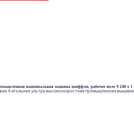
ка в блоке
_1
БРЕНДЫ
ГЛАДИЛЬНОЕ ОБОРУДОВАНИЕ
ДВИГАТЕЛИ
ЗАПЧАСТИ
ПРЕССА
РАСКРОЙНОЕ ОБОРУДОВАНИЕ
ШВЕЙНОЕ ОБОРУДОВАНИЕ
Теги
промышленная вышивальная машина шиффли, рабочее поле 9 240 х 1
овая 4-игольная ультра высокоскоростная промышленная вышивал