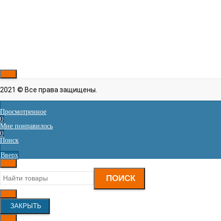
Узоры на корпусе
Есть
Нитевдеватель
Есть
Гарантия
1 года
Тип челнока
Вертикальный
Реверс
Есть
Рассказать друзьям!
2021 © Все права защищены.
Просмотренное
0
Мне понравилось
0
Поиск
Вверх
ПОИСК
ЗАКРЫТЬ