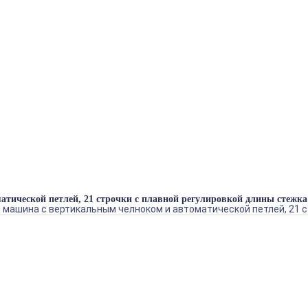
ка в блоке
_1
БРЕНДЫ
ГЛАДИЛЬНОЕ ОБОРУДОВАНИЕ
ДВИГАТЕЛИ
ЗАПЧАСТИ
ПРЕССА
РАСКРОЙНОЕ ОБОРУДОВАНИЕ
ШВЕЙНОЕ ОБОРУДОВАНИЕ
Теги
тической петлей, 21 строчки с плавной регулировкой длины стежка
я машина с вертикальным челноком и автоматической петлей, 21 