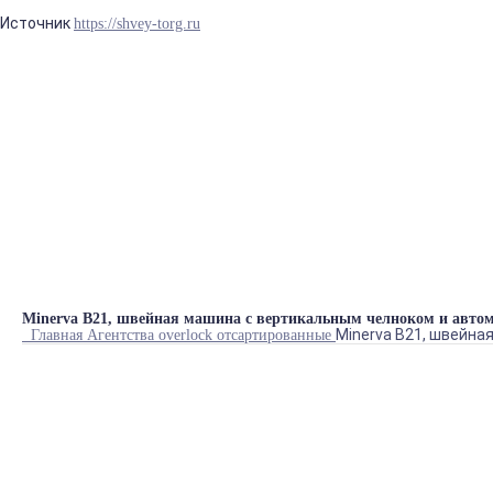
Источник
https://shvey-torg.ru
Синтаксическая ошиб
prostore.header_info
Minerva B21, швейная машина с вертикальным челноком и автома
Minerva B21, швейна
Главная
Агентства
overlock
отсартированные