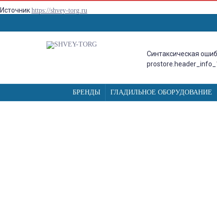
Источник
https://shvey-torg.ru
Синтаксическая ошиб
prostore.header_info_
БРЕНДЫ
ГЛАДИЛЬНОЕ ОБОРУДОВАНИЕ
TOYOTA ECO 26A, ШВЕЙНАЯ 
ПОЛУАВТОМАТИЧЕСКОЙ ПЕТЛЕ
Главная
Агентства
overlock
отсартированные
Toyota ECO 26A, швейная машина с горизонтальным челноко