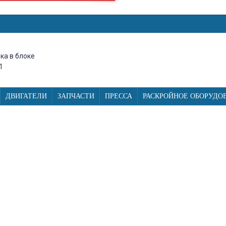
ка в блоке
1
ДВИГАТЕЛИ
ЗАПЧАСТИ
ПРЕССА
РАСКРОЙНОЕ ОБОРУДО
МАШИНА С ГОРИЗОНТАЛЬНЫМ ЧЕ
Й, 26 СТРОЧЕК С ПЛАВНОЙ РЕ
м и полуавтоматической петлей, 26 строчек с плавной регулировк