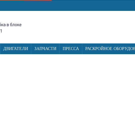
ка в блоке
_1
ДВИГАТЕЛИ
ЗАПЧАСТИ
ПРЕССА
РАСКРОЙНОЕ ОБОРУДО
ИТОЧНЫЙ ПРОМЫШЛЕННЫЙ ОВЕР
ВЕТКОЙ
 GN794D, четырехниточный промышленный оверлок с встроенным 