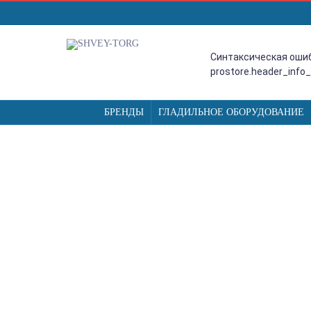
Синтаксическая ошиб
prostore.header_info
БРЕНДЫ
ГЛАДИЛЬНОЕ ОБОРУДОВАНИЕ
TYPICAL GN794D, ЧЕТЫРЕХН
СЕРВОМОТОРОМ И LED-ПОДС
Typical
Главная
Агентства
overlock
отсартированные